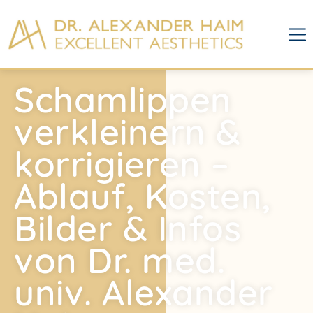
Schamlippen
verkleinern &
korrigieren –
Ablauf, Kosten,
Bilder & Infos
von Dr. med.
univ. Alexander