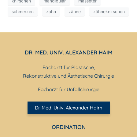
knirschen
mandibulär
masseter
schmerzen
zahn
zähne
zähneknirschen
DR. MED. UNIV. ALEXANDER HAIM
Facharzt für Plastische,
Rekonstruktive und Ästhetische Chirurgie
Facharzt für Unfallchirurgie
Dr. Med. Univ. Alexander Haim
ORDINATION