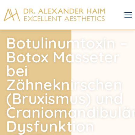
Botulinumtoxin –
Botox Masseter
bei
Zähneknirschen
(Bruxismus) und
Craniomandibulä
Dysfunktion