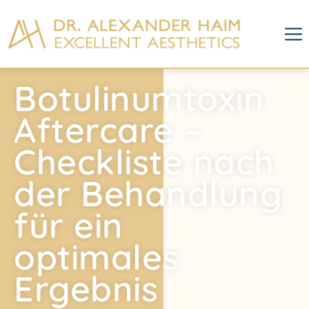
Botulinumtoxin
Aftercare –
Checkliste nach
der Behandlung
für ein
optimales
Ergebnis