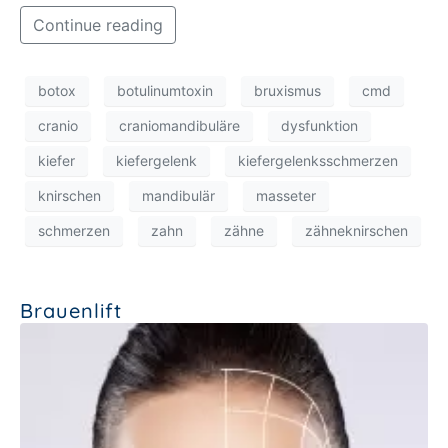
Continue reading
botox
botulinumtoxin
bruxismus
cmd
cranio
craniomandibuläre
dysfunktion
kiefer
kiefergelenk
kiefergelenksschmerzen
knirschen
mandibulär
masseter
schmerzen
zahn
zähne
zähneknirschen
Brauenlift