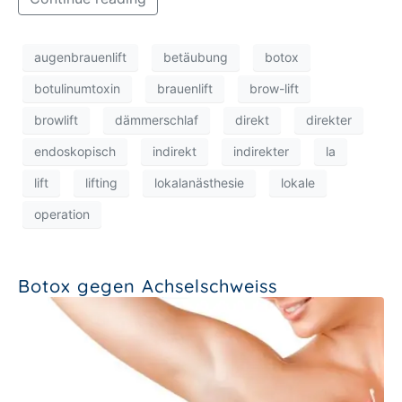
augenbrauenlift
betäubung
botox
botulinumtoxin
brauenlift
brow-lift
browlift
dämmerschlaf
direkt
direkter
endoskopisch
indirekt
indirekter
la
lift
lifting
lokalanästhesie
lokale
operation
Botox gegen Achselschweiss