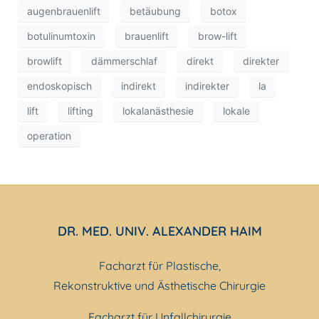
augenbrauenlift
betäubung
botox
botulinumtoxin
brauenlift
brow-lift
browlift
dämmerschlaf
direkt
direkter
endoskopisch
indirekt
indirekter
la
lift
lifting
lokalanästhesie
lokale
operation
DR. MED. UNIV. ALEXANDER HAIM
Facharzt für Plastische,
Rekonstruktive und Ästhetische Chirurgie
Facharzt für Unfallchirurgie