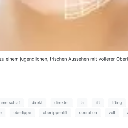
u einem jugendlichen, frischen Aussehen mit vollerer Oberl
mmerschlaf
direkt
direkter
la
lift
lifting
e
oberlippe
oberlippenlift
operation
voll