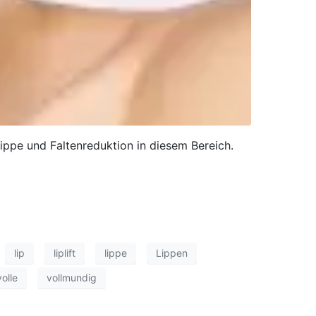
ippe und Faltenreduktion in diesem Bereich.
lip
liplift
lippe
Lippen
volle
vollmundig