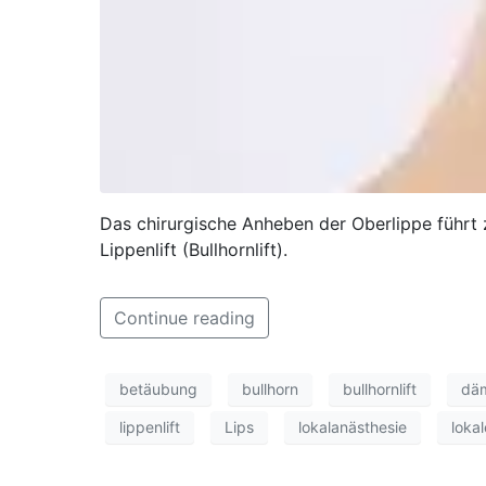
Das chirurgische Anheben der Oberlippe führt z
Lippenlift (Bullhornlift).
Continue reading
betäubung
bullhorn
bullhornlift
dä
lippenlift
Lips
lokalanästhesie
lokal