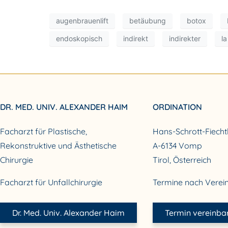
augenbrauenlift
betäubung
botox
endoskopisch
indirekt
indirekter
la
DR. MED. UNIV. ALEXANDER HAIM
ORDINATION
Facharzt für Plastische,
Hans-Schrott-Fiecht
Rekonstruktive und Ästhetische
A-6134 Vomp
Chirurgie
Tirol, Österreich
Facharzt für Unfallchirurgie
Termine nach Verei
Dr. Med. Univ. Alexander Haim
Termin vereinba