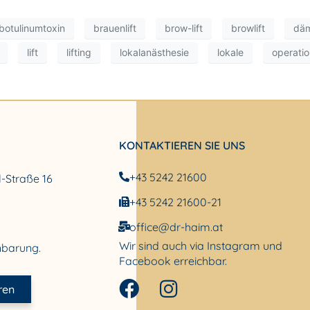
botulinumtoxin
brauenlift
brow-lift
browlift
däm
lift
lifting
lokalanästhesie
lokale
operati
KONTAKTIEREN SIE UNS
+43 5242 21600
l-Straße 16
+43 5242 21600-21
office@dr-haim.at
Wir sind auch via Instagram und
nbarung.
Facebook erreichbar.
ren