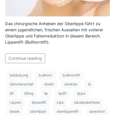
Das chirurgische Anheben der Oberlippe führt zu
einem jugendlichen, frischen Aussehen mit vollerer
Oberlippe und Faltenreduktion in diesem Bereich.
Lippenlift (Bullhornlift).
Continue reading
betäubung
bullhorn
bullhornlift
dämmerschlaf
direkt
direkter
la
lift
lifting
lip
liplift
lippe
Lippen
lippenlift
Lips
lokalanästhesie
lokale
oberlippe
oberlippenlift
operation