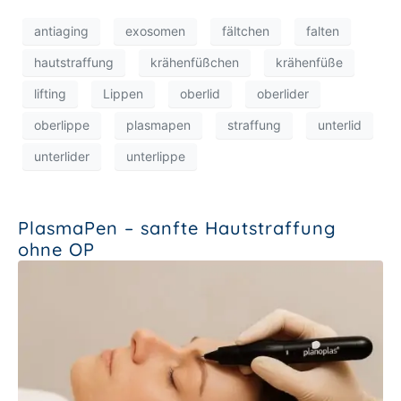
antiaging
exosomen
fältchen
falten
hautstraffung
krähenfüßchen
krähenfüße
lifting
Lippen
oberlid
oberlider
oberlippe
plasmapen
straffung
unterlid
unterlider
unterlippe
PlasmaPen – sanfte Hautstraffung
ohne OP