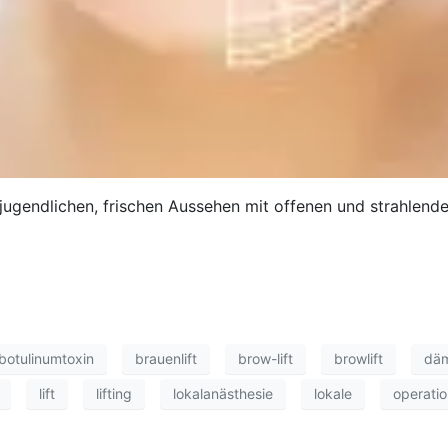
gendlichen, frischen Aussehen mit offenen und strahlende
botulinumtoxin
brauenlift
brow-lift
browlift
däm
lift
lifting
lokalanästhesie
lokale
operati