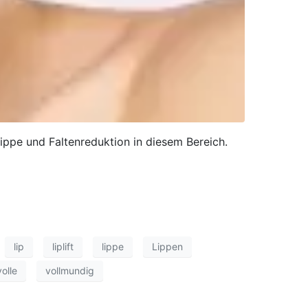
ippe und Faltenreduktion in diesem Bereich.
lip
liplift
lippe
Lippen
volle
vollmundig