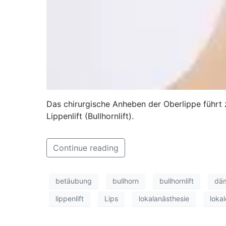
Das chirurgische Anheben der Oberlippe führt z
Lippenlift (Bullhornlift).
Continue reading
betäubung
bullhorn
bullhornlift
dä
lippenlift
Lips
lokalanästhesie
lokal