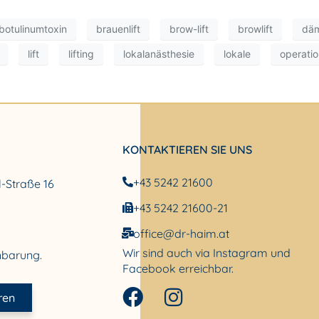
botulinumtoxin
brauenlift
brow-lift
browlift
däm
lift
lifting
lokalanästhesie
lokale
operati
KONTAKTIEREN SIE UNS
+43 5242 21600
l-Straße 16
+43 5242 21600-21
office@dr-haim.at
Wir sind auch via Instagram und
nbarung.
Facebook erreichbar.
ren