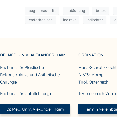
augenbrauenlift
betäubung
botox
endoskopisch
indirekt
indirekter
la
DR. MED. UNIV. ALEXANDER HAIM
ORDINATION
Facharzt für Plastische,
Hans-Schrott-Fiecht
Rekonstruktive und Ästhetische
A-6134 Vomp
Chirurgie
Tirol, Österreich
Facharzt für Unfallchirurgie
Termine nach Verei
Dr. Med. Univ. Alexander Haim
Termin vereinba