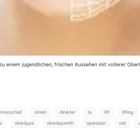
u einem jugendlichen, frischen Aussehen mit vollerer Oberl
mmerschlaf
direkt
direkter
la
lift
lifting
e
oberlippe
oberlippenlift
operation
voll