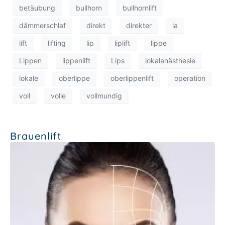
betäubung
bullhorn
bullhornlift
dämmerschlaf
direkt
direkter
la
lift
lifting
lip
liplift
lippe
Lippen
lippenlift
Lips
lokalanästhesie
lokale
oberlippe
oberlippenlift
operation
voll
volle
vollmundig
Brauenlift