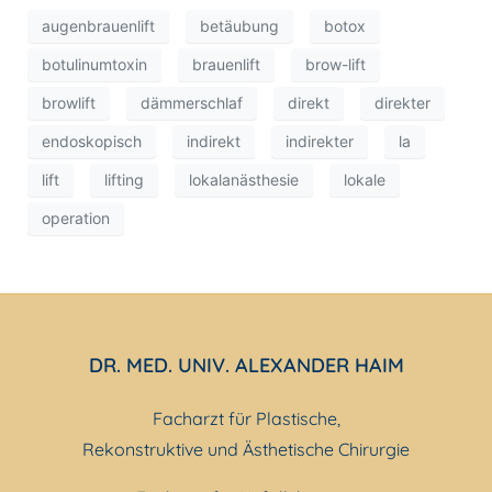
augenbrauenlift
betäubung
botox
botulinumtoxin
brauenlift
brow-lift
browlift
dämmerschlaf
direkt
direkter
endoskopisch
indirekt
indirekter
la
lift
lifting
lokalanästhesie
lokale
operation
DR. MED. UNIV. ALEXANDER HAIM
Facharzt für Plastische,
Rekonstruktive und Ästhetische Chirurgie