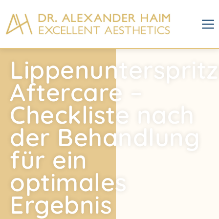
Lippenuntersprit
Aftercare –
Checkliste nach
der Behandlung
für ein
optimales
Ergebnis