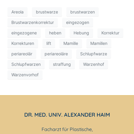
Areola
brustwarze
brustwarzen
Brustwarzenkorrektur
eingezogen
eingezogene
heben
Hebung
Korrektur
Korrekturen
lift
Mamille
Mamillen
periareolär
periareoläre
Schlupfwarze
Schlupfwarzen
straffung
Warzenhof
Warzenvorhof
DR. MED. UNIV. ALEXANDER HAIM
Facharzt für Plastische,