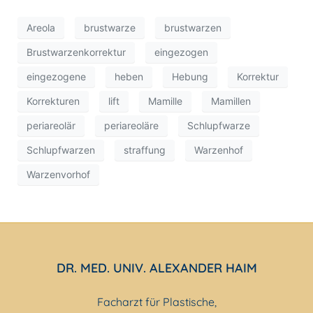
Areola
brustwarze
brustwarzen
Brustwarzenkorrektur
eingezogen
eingezogene
heben
Hebung
Korrektur
Korrekturen
lift
Mamille
Mamillen
periareolär
periareoläre
Schlupfwarze
Schlupfwarzen
straffung
Warzenhof
Warzenvorhof
DR. MED. UNIV. ALEXANDER HAIM
Facharzt für Plastische,