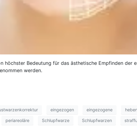
n höchster Bedeutung für das ästhetische Empfinden der e
rgenommen werden.
ustwarzenkorrektur
eingezogen
eingezogene
hebe
periareoläre
Schlupfwarze
Schlupfwarzen
straff