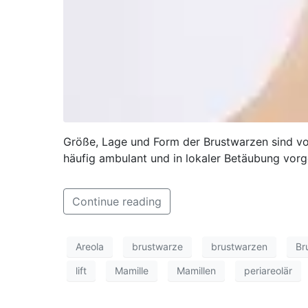
Größe, Lage und Form der Brustwarzen sind vo
häufig ambulant und in lokaler Betäubung vo
Continue reading
Areola
brustwarze
brustwarzen
Br
lift
Mamille
Mamillen
periareolär