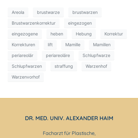
Areola
brustwarze
brustwarzen
Brustwarzenkorrektur
eingezogen
eingezogene
heben
Hebung
Korrektur
Korrekturen
lift
Mamille
Mamillen
periareolär
periareoläre
Schlupfwarze
Schlupfwarzen
straffung
Warzenhof
Warzenvorhof
DR. MED. UNIV. ALEXANDER HAIM
Facharzt für Plastische,